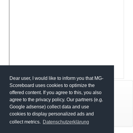
Dear user, I would like to inform you that MG-
Scoreboard uses cookies to optimize the
© Mats Hensel,
MG-SCOREBOARD.de
offered content. If you agree to this, you also
agree to the privacy policy. Our partners (e.g.
Impressum
Google adsense) collect data and use
cookies to display personalized ads and
Datenschutz
Deutsche Einzelmeisterschaft
collect metrics.
Datenschutzerklärung
Deutsch Einzelmeisterschaft U18