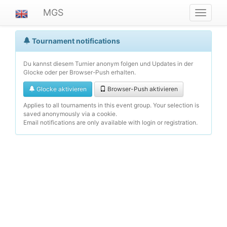
MGS
Navigat
ein-/au
Tournament notifications
Du kannst diesem Turnier anonym folgen und Updates in der
Glocke oder per Browser-Push erhalten.
Glocke aktivieren
Browser-Push aktivieren
Applies to all tournaments in this event group. Your selection is
saved anonymously via a cookie.
Email notifications are only available with login or registration.