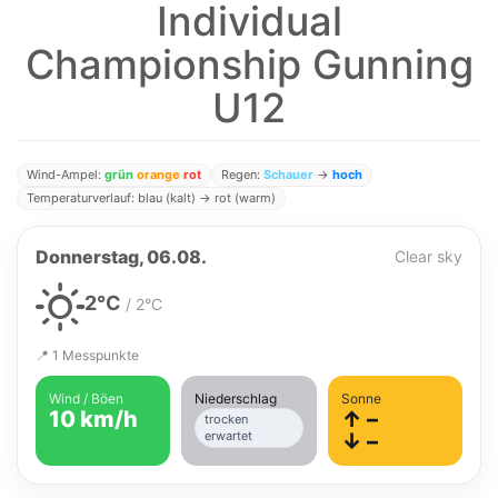
Individual
Championship Gunning
U12
Wind-Ampel:
grün
orange
rot
Regen:
Schauer
→
hoch
Temperaturverlauf: blau (kalt) → rot (warm)
Donnerstag, 06.08.
Clear sky
2°C
/ 2°C
📍 1 Messpunkte
Wind / Böen
Niederschlag
Sonne
10 km/h
↑ –
trocken
erwartet
↓ –