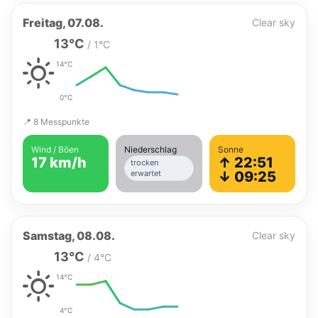
Freitag, 07.08.
Clear sky
13°C
/ 1°C
14°C
0°C
📍 8 Messpunkte
Wind / Böen
Niederschlag
Sonne
17 km/h
↑ 22:51
trocken
erwartet
↓ 09:25
Samstag, 08.08.
Clear sky
13°C
/ 4°C
14°C
4°C