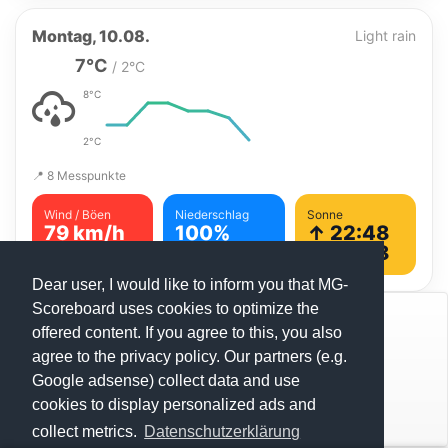
Montag, 10.08.
Light rain
7°C
/ 2°C
8°C
2°C
📍 8 Messpunkte
Wind / Böen
Niederschlag
Sonne
79 km/h
100%
↑ 22:48
↓ 09:28
4,8 mm
Dear user, I would like to inform you that MG-
Scoreboard uses cookies to optimize the
© Mats Hensel,
MG-SCOREBOARD.de
offered content. If you agree to this, you also
agree to the privacy policy. Our partners (e.g.
Impressum
Google adsense) collect data and use
cookies to display personalized ads and
Datenschutz
collect metrics.
Datenschutzerklärung