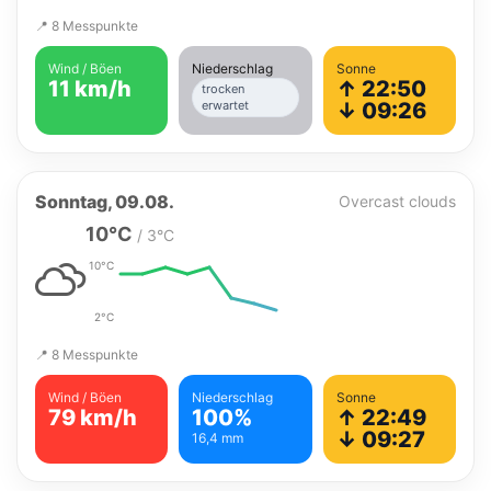
📍 8 Messpunkte
Wind / Böen
Niederschlag
Sonne
11 km/h
↑ 22:50
trocken
erwartet
↓ 09:26
Sonntag, 09.08.
Overcast clouds
10°C
/ 3°C
10°C
2°C
📍 8 Messpunkte
Wind / Böen
Niederschlag
Sonne
79 km/h
100%
↑ 22:49
↓ 09:27
16,4 mm