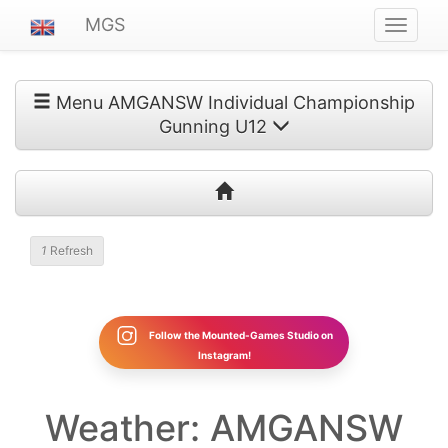
MGS
Navigat
ein-/au
Menu AMGANSW Individual Championship
Gunning U12
1
Refresh
Follow the Mounted-Games Studio on
Instagram!
Weather: AMGANSW