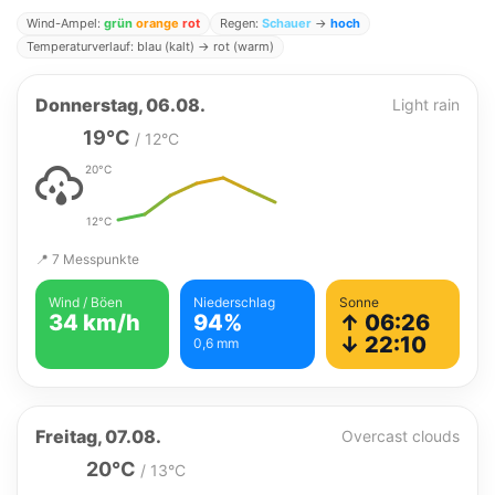
Wind-Ampel:
grün
orange
rot
Regen:
Schauer
→
hoch
Temperaturverlauf: blau (kalt) → rot (warm)
Donnerstag, 06.08.
Light rain
19°C
/ 12°C
20°C
12°C
📍 7 Messpunkte
Wind / Böen
Niederschlag
Sonne
34 km/h
94%
↑ 06:26
↓ 22:10
0,6 mm
Freitag, 07.08.
Overcast clouds
20°C
/ 13°C