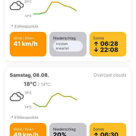
20°C
12°C
📍 8 Messpunkte
Wind / Böen
Niederschlag
Sonne
41 km/h
↑ 06:28
trocken
erwartet
↓ 22:08
Samstag, 08.08.
Overcast clouds
18°C
/ 14°C
18°C
14°C
📍 8 Messpunkte
Wind / Böen
Niederschlag
Sonne
49 km/h
20%
↑ 06:30