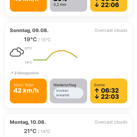
↓ 22:06
0,2 mm
Sonntag, 09.08.
Overcast clouds
19°C
/ 15°C
20°C
14°C
📍 8 Messpunkte
Wind / Böen
Niederschlag
Sonne
42 km/h
↑ 06:32
trocken
erwartet
↓ 22:03
Montag, 10.08.
Overcast clouds
21°C
/ 14°C