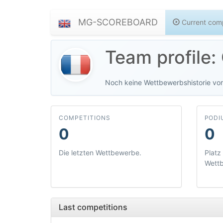
MG-SCOREBOARD
Current comp
Team profile
Noch keine Wettbewerbshistorie vo
COMPETITIONS
PODI
0
0
Die letzten Wettbewerbe.
Platz 
Wett
Last competitions